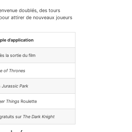
ienvenue doublés, des tours
 pour attirer de nouveaux joueurs
le d’application
s la sortie du film
 of Thrones
s
Jurassic Park
ger Things
Roulette
gratuits sur
The Dark Knight