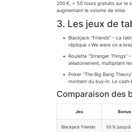
200 €, + 50 tours gratuits sur le 
augmentant le volume de mise.
3. Les jeux de ta
Blackjack “Friends” – La tab
réplique « We were on a brea
Roulette “Stranger Things” 
aléatoirement, multipliant le
Poker “The Big Bang Theory”
montant du buy‑in. Le cash‑b
Comparaison des b
Jeu
Bonus 
Blackjack Friends
50 % jusqu’à