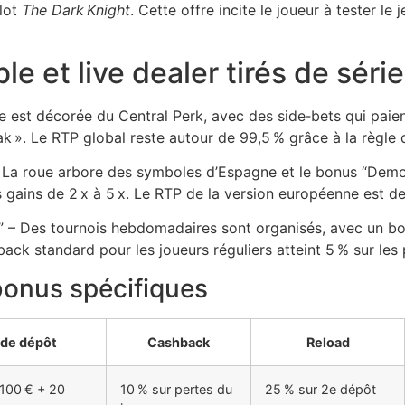
slot
The Dark Knight
. Cette offre incite le joueur à tester l
ble et live dealer tirés de séri
le est décorée du Central Perk, avec des side‑bets qui paie
k ». Le RTP global reste autour de 99,5 % grâce à la règle d
– La roue arbore des symboles d’Espagne et le bonus “Dem
s gains de 2 x à 5 x. Le RTP de la version européenne est de
 – Des tournois hebdomadaires sont organisés, avec un bo
ack standard pour les joueurs réguliers atteint 5 % sur les 
onus spécifiques
de dépôt
Cashback
Reload
 100 € + 20
10 % sur pertes du
25 % sur 2e dépôt