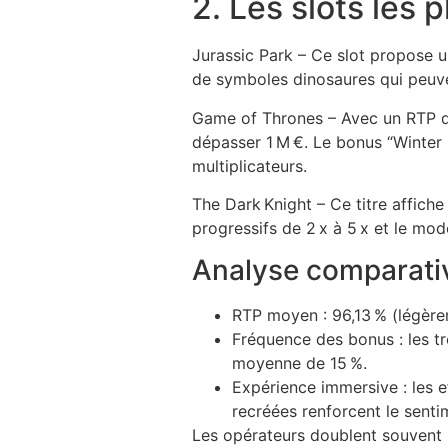
2. Les slots les
Jurassic Park – Ce slot propose u
de symboles dinosaures qui peuvent
Game of Thrones – Avec un RTP de 9
dépasser 1 M €. Le bonus “Winter 
multiplicateurs.
The Dark Knight – Ce titre affiche
progressifs de 2 x à 5 x et le m
Analyse comparati
RTP moyen : 96,13 % (légèrem
Fréquence des bonus : les tr
moyenne de 15 %.
Expérience immersive : les 
recréées renforcent le sentim
Les opérateurs doublent souvent 