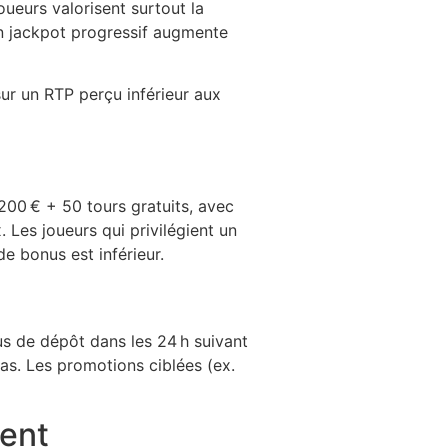
ueurs valorisent surtout la
un jackpot progressif augmente
sur un RTP perçu inférieur aux
 200 € + 50 tours gratuits, avec
Les joueurs qui privilégient un
e bonus est inférieur.
us de dépôt dans les 24 h suivant
pas. Les promotions ciblées (ex.
ient