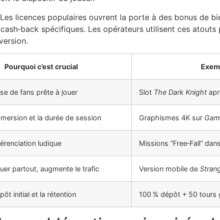
 Les licences populaires ouvrent la porte à des bonus de b
cash‑back spécifiques. Les opérateurs utilisent ces atouts
version.
Pourquoi c’est crucial
Exemp
ase de fans prête à jouer
Slot
The Dark Knight
aprè
mmersion et la durée de session
Graphismes 4K sur
Game
férenciation ludique
Missions “Free‑Fall” dan
uer partout, augmente le trafic
Version mobile de
Stran
ôt initial et la rétention
100 % dépôt + 50 tours 