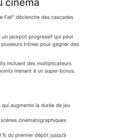
du cinéma
ee‑Fall” déclenche des cascades
t un jackpot progressif qui peut
e plusieurs trônes pour gagner des
its incluent des multiplicateurs
points menant à un super‑bonus.
e qui augmente la durée de jeu
es scènes cinématographiques
0 % du premier dépôt jusqu’à