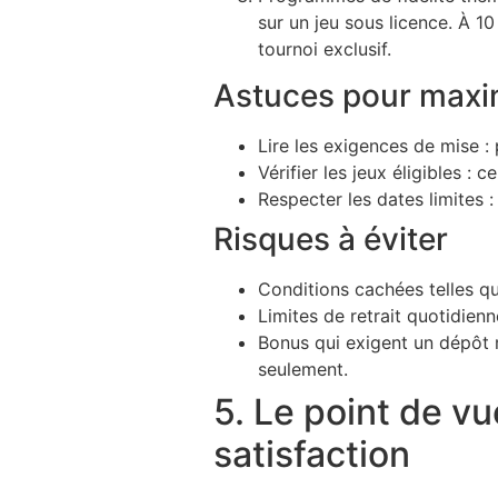
sur un jeu sous licence. À 1
tournoi exclusif.
Astuces pour maxim
Lire les exigences de mise 
Vérifier les jeux éligibles : 
Respecter les dates limites :
Risques à éviter
Conditions cachées telles qu
Limites de retrait quotidie
Bonus qui exigent un dépôt 
seulement.
5. Le point de vu
satisfaction