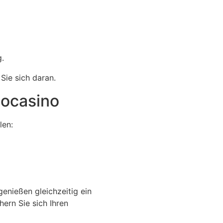
g.
Sie sich daran.
zocasino
len:
enießen gleichzeitig ein
hern Sie sich Ihren