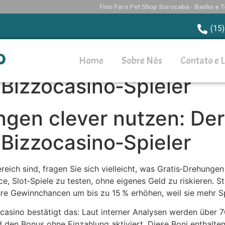
Fino Faro Pet Shop Sorocaba - Banho e 
(15
gen clever nutzen: Der
Home
Sobre Nós
Contato e 
 Bizzocasino‑Spieler
gen clever nutzen: Der
 Bizzocasino‑Spieler
eich sind, fragen Sie sich vielleicht, was Gratis‑Drehunge
, Slot‑Spiele zu testen, ohne eigenes Geld zu riskieren. St
ihre Gewinnchancen um bis zu 15 % erhöhen, weil sie mehr S
ocasino bestätigt das: Laut interner Analysen werden über 
en Bonus ohne Einzahlung aktiviert. Diese Boni enthalten