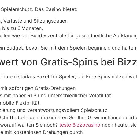
Spielerschutz. Das Casino bietet:
n, Verluste und Sitzungsdauer.
 bis zu 6 Monaten.
ellen wie der Bundeszentrale für gesundheitliche Aufklärun
ein Budget, bevor Sie mit dem Spielen beginnen, und halten 
wert von Gratis‑Spins bei Biz
o ein starkes Paket für Spieler, die Free Spins nutzen wol
mit sofortigen Gratis‑Drehungen.
s mit hoher RTP und unterschiedlicher Volatilität.
bile Flexibilität.
zierung und verantwortungsvollem Spielschutz.
Schritte befolgen, maximieren Sie Ihre Gewinnchancen und g
o, worauf warten Sie noch?
teste Bizzocasino
noch heute, sic
e mit kostenlosen Drehungen durch!