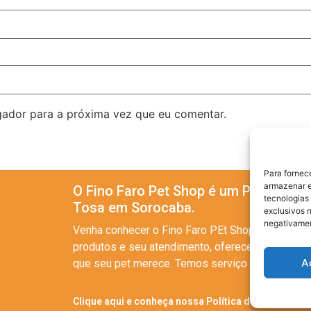
ador para a próxima vez que eu comentar.
Para fornec
armazenar e
O Fino Faro Pet Shop é um Pet Shop 
tecnologias
Tosa em Sorocaba.
exclusivos n
negativamen
Venha conhecer o Fino Faro PEt Shop Sorocaba,
produtos e seu atendimento, oferecendo banho e
A
que seu pet merece. Temos serviço de Leva e Tr
Clique aqui e conheça nossa Política de Privacidad