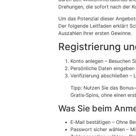
Drehungen, die sofort nach der K
Um das Potenzial dieser Angebote
Der folgende Leitfaden erklärt Sc
Auszahlen Ihrer ersten Gewinne.
Registrierung un
Konto anlegen – Besuchen Sie
Persönliche Daten eingeben 
Verifizierung abschließen – 
Tipp: Nutzen Sie das Bonus‑o
Gratis‑Spins, ohne einen ers
Was Sie beim Anme
E‑Mail bestätigen – Ohne Bes
Passwort sicher wählen – Mi