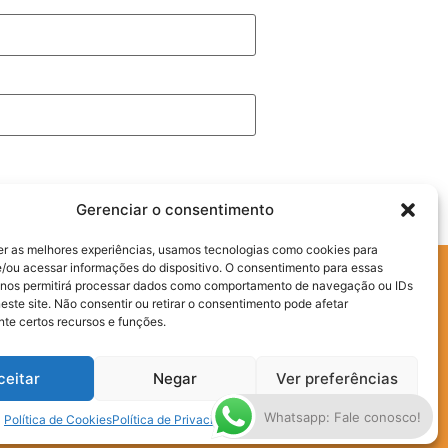
Gerenciar o consentimento
er as melhores experiências, usamos tecnologias como cookies para
/ou acessar informações do dispositivo. O consentimento para essas
em Sorocaba; Tem serviço de banho e
 nos permitirá processar dados como comportamento de navegação ou IDs
este site. Não consentir ou retirar o consentimento pode afetar
te certos recursos e funções.
 uma empresa dedicada à qualidade de seus
 tosa em sorocaba com muito cuidado e carinho
ceitar
Negar
Ver preferências
az e também delivery de Pet Shop.
Whatsapp: Fale conosco!
Política de Cookies
Política de Privacidade e uso dos Cookies
e