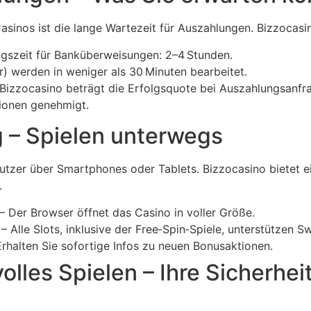
asinos ist die lange Wartezeit für Auszahlungen. Bizzocasino
ngszeit für Banküberweisungen: 2–4 Stunden.
ller) werden in weniger als 30 Minuten bearbeitet.
n Bizzocasino beträgt die Erfolgsquote bei Auszahlungsanfr
ionen genehmigt.
g – Spielen unterwegs
utzer über Smartphones oder Tablets. Bizzocasino bietet e
.
– Der Browser öffnet das Casino in voller Größe.
 Alle Slots, inklusive der Free‑Spin‑Spiele, unterstützen S
rhalten Sie sofortige Infos zu neuen Bonusaktionen.
lles Spielen – Ihre Sicherheit