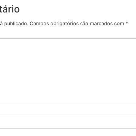
ário
á publicado.
Campos obrigatórios são marcados com
*