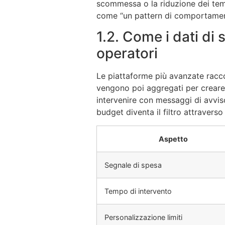
scommessa o la riduzione dei temp
come “un pattern di comportamento
1.2. Come i dati di 
operatori
Le piattaforme più avanzate racco
vengono poi aggregati per creare p
intervenire con messaggi di avvis
budget diventa il filtro attravers
Aspetto
Segnale di spesa
Tempo di intervento
Personalizzazione limiti