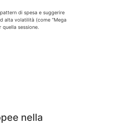
i pattern di spesa e suggerire
ad alta volatilità (come “Mega
 quella sessione.
opee nella