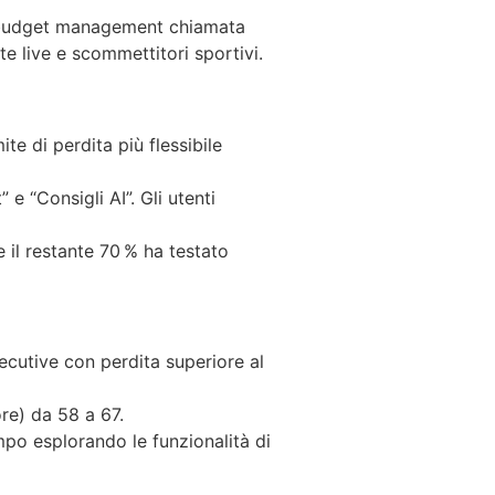
i budget management chiamata
e live e scommettitori sportivi.
ite di perdita più flessibile
 e “Consigli AI”. Gli utenti
e il restante 70 % ha testato
ecutive con perdita superiore al
re) da 58 a 67.
po esplorando le funzionalità di