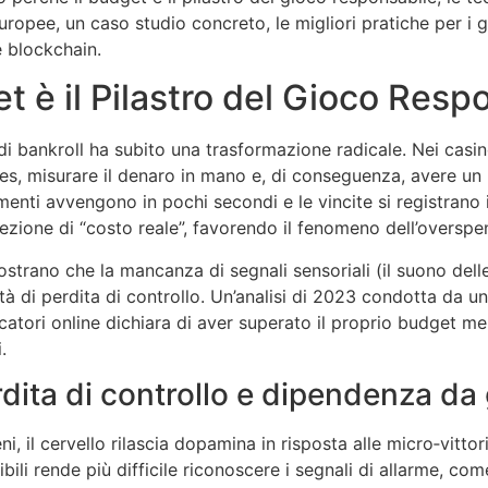
europee, un caso studio concreto, le migliori pratiche per i gi
e blockchain.
et è il Pilastro del Gioco Resp
 di bankroll ha subito una trasformazione radicale. Nei casin
es, misurare il denaro in mano e, di conseguenza, avere un 
gamenti avvengono in pochi secondi e le vincite si registran
cezione di “costo reale”, favorendo il fenomeno dell’overspe
mostrano che la mancanza di segnali sensoriali (il suono dell
 di perdita di controllo. Un’analisi di 2023 condotta da una
catori online dichiara di aver superato il proprio budget me
.
erdita di controllo e dipendenza da
, il cervello rilascia dopamina in risposta alle micro‑vittor
ibili rende più difficile riconoscere i segnali di allarme, co