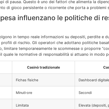
i di pausa. Questo è uno dei fattori che alimenta la dipen
 di gioco persistente o ricorrente che porta a problemi sig
spesa influenzano le politiche di r
lgono in tempo reale informazioni su depositi, perdite e dur
rofili di rischio. Gli operatori che adottano politiche basa
o, limitare temporaneamente le scommesse o proporre “cool‑o
o il quale le normative di responsabilità si attuano in modo 
Casinò tradizionale
Cas
Fichas fisiche
Dashboard digital
Minuti‑ore
Secondi
Limitata
Elevata (depositi,