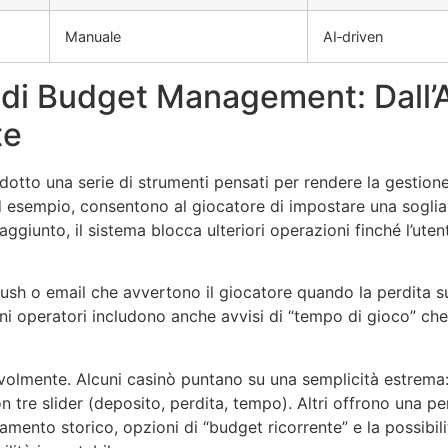
Manuale
AI‑driven
 di Budget Management: Dall’A
te
otto una serie di strumenti pensati per rendere la gestione 
 ad esempio, consentono al giocatore di impostare una sogli
raggiunto, il sistema blocca ulteriori operazioni finché l’u
 push o email che avvertono il giocatore quando la perdita 
cuni operatori includono anche avvisi di “tempo di gioco” 
volmente. Alcuni casinò puntano su una semplicità estrema
n tre slider (deposito, perdita, tempo). Altri offrono una p
mento storico, opzioni di “budget ricorrente” e la possibilit