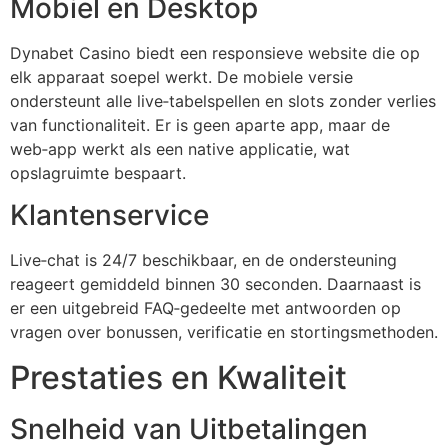
Mobiel en Desktop
Dynabet Casino biedt een responsieve website die op
elk apparaat soepel werkt. De mobiele versie
ondersteunt alle live‑tabelspellen en slots zonder verlies
van functionaliteit. Er is geen aparte app, maar de
web‑app werkt als een native applicatie, wat
opslagruimte bespaart.
Klantenservice
Live‑chat is 24/7 beschikbaar, en de ondersteuning
reageert gemiddeld binnen 30 seconden. Daarnaast is
er een uitgebreid FAQ‑gedeelte met antwoorden op
vragen over bonussen, verificatie en stortingsmethoden.
Prestaties en Kwaliteit
Snelheid van Uitbetalingen