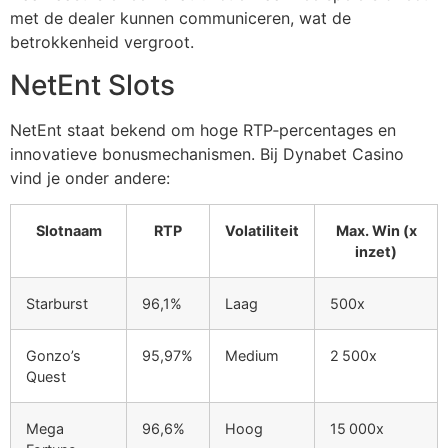
met de dealer kunnen communiceren, wat de
betrokkenheid vergroot.
NetEnt Slots
NetEnt staat bekend om hoge RTP‑percentages en
innovatieve bonusmechanismen. Bij Dynabet Casino
vind je onder andere:
Slotnaam
RTP
Volatiliteit
Max. Win (x
inzet)
Starburst
96,1%
Laag
500x
Gonzo’s
95,97%
Medium
2 500x
Quest
Mega
96,6%
Hoog
15 000x