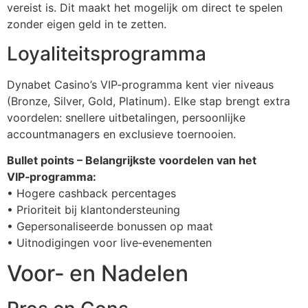
vereist is. Dit maakt het mogelijk om direct te spelen
zonder eigen geld in te zetten.
Loyaliteitsprogramma
Dynabet Casino’s VIP‑programma kent vier niveaus
(Bronze, Silver, Gold, Platinum). Elke stap brengt extra
voordelen: snellere uitbetalingen, persoonlijke
accountmanagers en exclusieve toernooien.
Bullet points – Belangrijkste voordelen van het
VIP‑programma:
• Hogere cashback percentages
• Prioriteit bij klantondersteuning
• Gepersonaliseerde bonussen op maat
• Uitnodigingen voor live‑evenementen
Voor‑ en Nadelen