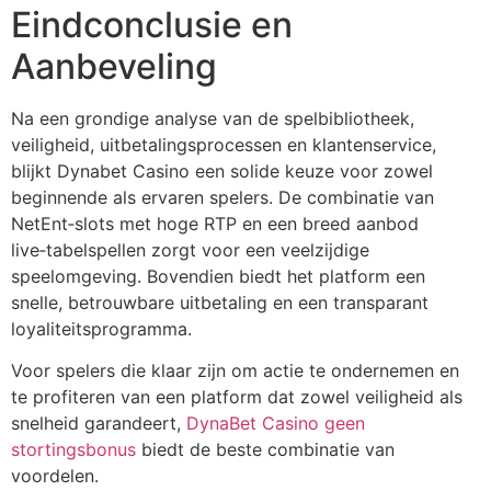
Eindconclusie en
Aanbeveling
Na een grondige analyse van de spelbibliotheek,
veiligheid, uitbetalingsprocessen en klantenservice,
blijkt Dynabet Casino een solide keuze voor zowel
beginnende als ervaren spelers. De combinatie van
NetEnt‑slots met hoge RTP en een breed aanbod
live‑tabelspellen zorgt voor een veelzijdige
speelomgeving. Bovendien biedt het platform een
snelle, betrouwbare uitbetaling en een transparant
loyaliteitsprogramma.
Voor spelers die klaar zijn om actie te ondernemen en
te profiteren van een platform dat zowel veiligheid als
snelheid garandeert,
DynaBet Casino geen
stortingsbonus
biedt de beste combinatie van
voordelen.