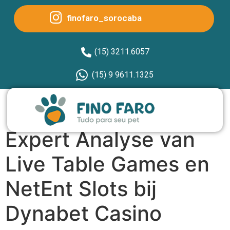
finofaro_sorocaba
(15) 3211.6057
(15) 9 9611.1325
Expert Analyse van
Live Table Games en
NetEnt Slots bij
Dynabet Casino