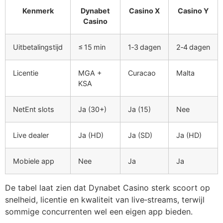
Kenmerk
Dynabet
Casino X
Casino Y
Casino
Uitbetalingstijd
≤ 15 min
1‑3 dagen
2‑4 dagen
Licentie
MGA +
Curacao
Malta
KSA
NetEnt slots
Ja (30+)
Ja (15)
Nee
Live dealer
Ja (HD)
Ja (SD)
Ja (HD)
Mobiele app
Nee
Ja
Ja
De tabel laat zien dat Dynabet Casino sterk scoort op
snelheid, licentie en kwaliteit van live‑streams, terwijl
sommige concurrenten wel een eigen app bieden.