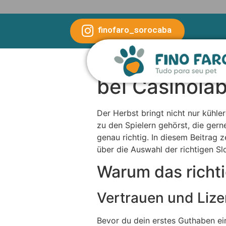
finofaro_sorocaba
Die ultimativ
bei Casinola
Der Herbst bringt nicht nur kühl
zu den Spielern gehörst, die gern
genau richtig. In diesem Beitrag 
über die Auswahl der richtigen Sl
Warum das richti
Vertrauen und Liz
Bevor du dein erstes Guthaben einz