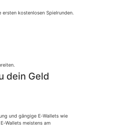
 ersten kostenlosen Spielrunden.
reiten.
 dein Geld
ung und gängige E‑Wallets wie
i E‑Wallets meistens am