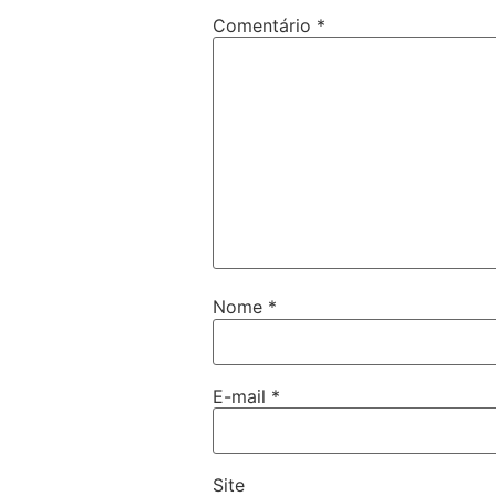
Comentário
*
Nome
*
E-mail
*
Site