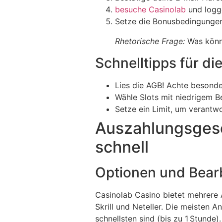
besuche Casinolab
und logge
Setze die Bonusbedingungen
Rhetorische Frage:
Was könnt
Schnelltipps für d
Lies die AGB! Achte besond
Wähle Slots mit niedrigem B
Setze ein Limit, um verantw
Auszahlungsgesc
schnell
Optionen und Bear
Casinolab Casino bietet mehrere
Skrill und Neteller. Die meisten 
schnellsten sind (bis zu 1 Stunde).