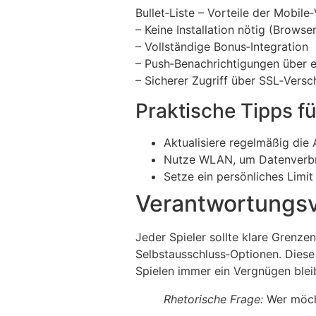
Bullet‑Liste – Vorteile der Mobile‑
– Keine Installation nötig (Browser
– Vollständige Bonus‑Integration
– Push‑Benachrichtigungen über e
– Sicherer Zugriff über SSL‑Versc
Praktische Tipps fü
Aktualisiere regelmäßig die 
Nutze WLAN, um Datenverbra
Setze ein persönliches Limi
Verantwortungsvo
Jeder Spieler sollte klare Grenze
Selbstausschluss‑Optionen. Diese 
Spielen immer ein Vergnügen blei
Rhetorische Frage:
Wer möcht