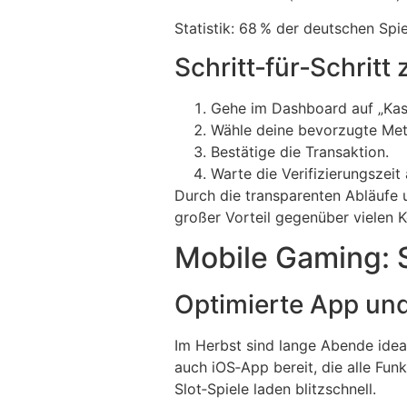
Statistik: 68 % der deutschen Sp
Schritt‑für‑Schritt
Gehe im Dashboard auf „Kas
Wähle deine bevorzugte Met
Bestätige die Transaktion.
Warte die Verifizierungszeit
Durch die transparenten Abläufe u
großer Vorteil gegenüber vielen K
Mobile Gaming: S
Optimierte App un
Im Herbst sind lange Abende ideal
auch iOS‑App bereit, die alle Fun
Slot‑Spiele laden blitzschnell.