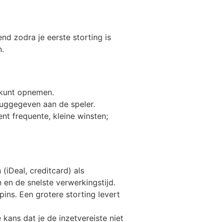
d zodra je eerste storting is
n.
 kunt opnemen.
ruggegeven aan de speler.
ent frequente, kleine winsten;
(iDeal, creditcard) als
en de snelste verwerkingstijd.
ins. Een grotere storting levert
kans dat je de inzetvereiste niet