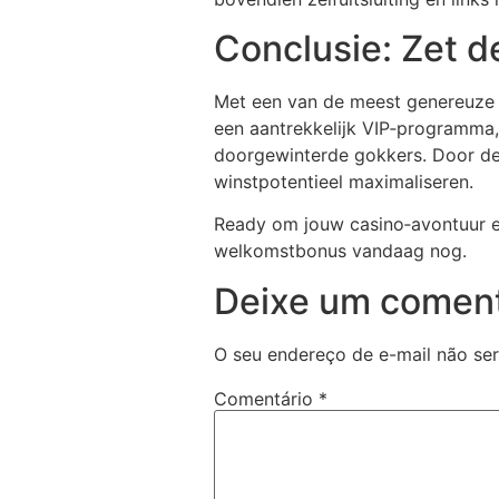
Conclusie: Zet d
Met een van de meest genereuze w
een aantrekkelijk VIP‑programma
doorgewinterde gokkers. Door de b
winstpotentieel maximaliseren.
Ready om jouw casino‑avontuur e
welkomstbonus vandaag nog.
Deixe um coment
O seu endereço de e-mail não ser
Comentário
*