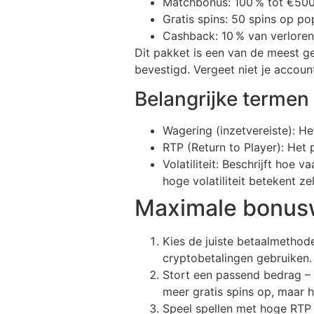
Matchbonus: 100 % tot €500,
Gratis spins: 50 spins op po
Cashback: 10 % van verloren
Dit pakket is een van de meest g
bevestigd. Vergeet niet je account
Belangrijke termen
Wagering (inzetvereiste): H
RTP (Return to Player): Het
Volatiliteit: Beschrijft hoe 
hoge volatiliteit betekent ze
Maximale bonusw
Kies de juiste betaalmethode
cryptobetalingen gebruiken.
Stort een passend bedrag – E
meer gratis spins op, maar h
Speel spellen met hoge RTP