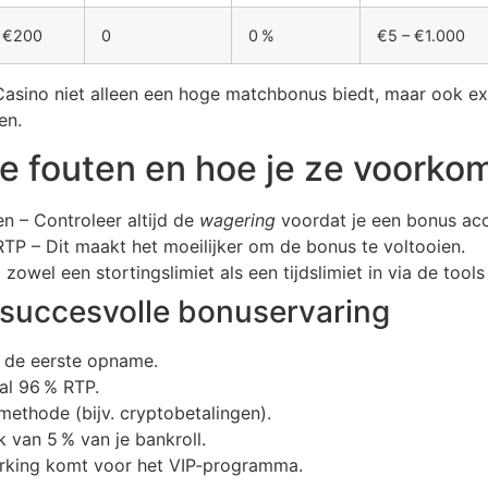
t €200
0
0 %
€5 – €1.000
 Casino niet alleen een hoge matchbonus biedt, maar ook ex
en.
 fouten en hoe je ze voorko
n – Controleer altijd de
wagering
voordat je een bonus acc
RTP – Dit maakt het moeilijker om de bonus te voltooien.
l zowel een stortingslimiet als een tijdslimiet in via de too
 succesvolle bonuservaring
óór de eerste opname.
al 96 % RTP.
lmethode (bijv. cryptobetalingen).
ik van 5 % van je bankroll.
merking komt voor het VIP‑programma.