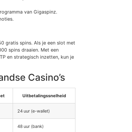
‑programma van Gigaspinz.
moties.
 gratis spins. Als je een slot met
000 spins draaien. Met een
P en strategisch inzetten, kun je
landse Casino’s
iet
Uitbetalingssnelheid
24 uur (e-wallet)
48 uur (bank)