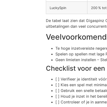
LuckySpin
200 % to
De tabel laat zien dat Gigaspinz
uitbetalingen dan veel concurrent
Veelvoorkomende
Te hoge inzetvereiste negere
Spelen op spellen met lage 
Geen limieten instellen – Ste
Checklist voor een
[ ] Verifieer je identiteit v
[ ] Kies een spel met minima
[ ] Gebruik een snelle betaa
[ ] Houd je inzet in het bere
[ ] Controleer of je in aan