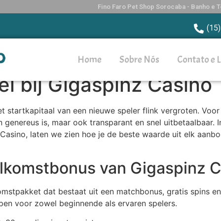
Fino Faro Pet Shop Sorocaba - Banho e 
(15
ids voor Het Maximale
Home
Sobre Nós
Contato e 
l bij Gigaspinz Casino
startkapitaal van een nieuwe speler flink vergroten. Voor 
n genereus is, maar ook transparant en snel uitbetaalbaar. 
Casino, laten we zien hoe je de beste waarde uit elk aanb
lkomstbonus van Gigaspinz C
omstpakket dat bestaat uit een matchbonus, gratis spins 
pen voor zowel beginnende als ervaren spelers.