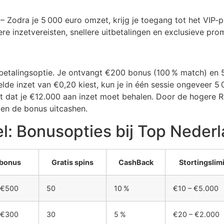
 Zodra je 5 000 euro omzet, krijg je toegang tot het VIP
ere inzetvereisten, snellere uitbetalingen en exclusieve pro
obetalingsoptie. Je ontvangt €200 bonus (100 % match) en 50
de inzet van €0,20 kiest, kun je in één sessie ongeveer 5 
t dat je €12.000 aan inzet moet behalen. Door de hogere RT
 en de bonus uitcashen.
el: Bonusopties bij Top Neder
bonus
Gratis spins
CashBack
Stortingslim
 €500
50
10 %
€10 – €5.000
 €300
30
5 %
€20 – €2.000