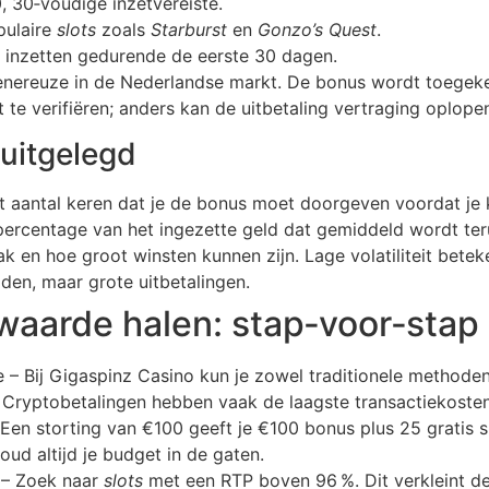
 30‑voudige inzetvereiste.
pulaire
slots
zoals
Starburst
en
Gonzo’s Quest
.
 inzetten gedurende de eerste 30 dagen.
enereuze in de Nederlandse markt. De bonus wordt toegeken
 te verifiëren; anders kan de uitbetaling vertraging oplope
 uitgelegd
et aantal keren dat je de bonus moet doorgeven voordat je
 percentage van het ingezette geld dat gemiddeld wordt te
vaak en hoe groot winsten kunnen zijn. Lage volatiliteit betek
lden, maar grote uitbetalingen.
aarde halen: stap‑voor‑stap
 – Bij Gigaspinz Casino kun je zowel traditionele methoden 
 Cryptobetalingen hebben vaak de laagste transactiekosten 
en storting van €100 geeft je €100 bonus plus 25 gratis sp
oud altijd je budget in de gaten.
 – Zoek naar
slots
met een RTP boven 96 %. Dit verkleint de 