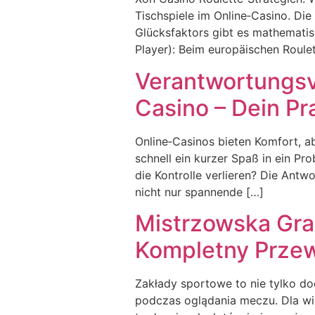
Tischspiele im Online‑Casino. Die 
Glücksfaktors gibt es mathematis
Player): Beim europäischen Roule
Verantwortungsvo
Casino – Dein Pr
Online‑Casinos bieten Komfort, a
schnell ein kurzer Spaß in ein P
die Kontrolle verlieren? Die Antwo
nicht nur spannende […]
Mistrzowska Gra
Kompletny Prze
Zakłady sportowe to nie tylko d
podczas oglądania meczu. Dla wi