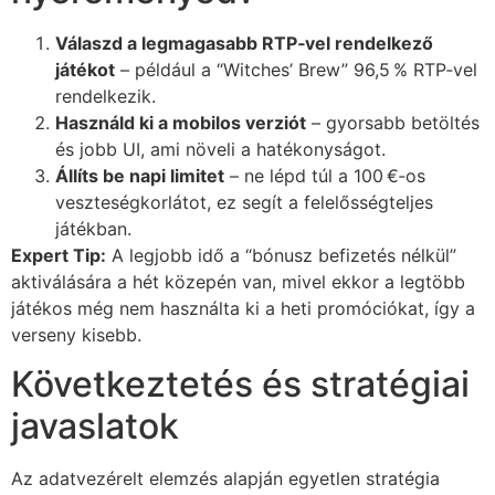
Válaszd a legmagasabb RTP‑vel rendelkező
játékot
– például a “Witches’ Brew” 96,5 % RTP‑vel
rendelkezik.
Használd ki a mobilos verziót
– gyorsabb betöltés
és jobb UI, ami növeli a hatékonyságot.
Állíts be napi limitet
– ne lépd túl a 100 €‑os
veszteségkorlátot, ez segít a felelősségteljes
játékban.
Expert Tip:
A legjobb idő a “bónusz befizetés nélkül”
aktiválására a hét közepén van, mivel ekkor a legtöbb
játékos még nem használta ki a heti promóciókat, így a
verseny kisebb.
Következtetés és stratégiai
javaslatok
Az adatvezérelt elemzés alapján egyetlen stratégia