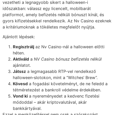
vezetheti a legnagyobb sikert a halloween-i
időszakban: válassz egy licencelt, mobilbarát
platformot, amely befizetés nélküli bónuszt kínál, és
gyors kifizetésekkel rendelkezik. Az Nv Casino ezeknek
a kritériumoknak a tökéletes megfelelőt nyújtja.
Ajánlott lépések:
Regisztrálj
az Nv Casino-nál a halloween előtti
héten.
Aktiváld
a
NV Casino bónusz befizetés nélkül
ajánlatot.
Játssz
a legmagasabb RTP‑vel rendelkező
halloween‑slotokon, mint a “Witches’ Brew”.
Kövesd
a fogadási követelményt, de ne feledd a
tétméretezést a bankroll védelme érdekében.
Vond ki
a nyereményedet a kedvenc fizetési
módoddal – akár kriptovalutával, akár
bankkártyával.
Ezzel a megközelítéssel nem csak a szórakozást,