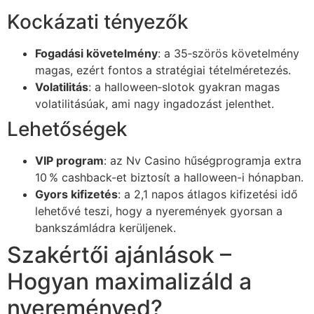
Kockázati tényezők
Fogadási követelmény
: a 35‑szörös követelmény
magas, ezért fontos a stratégiai tételméretezés.
Volatilitás
: a halloween‑slotok gyakran magas
volatilitásúak, ami nagy ingadozást jelenthet.
Lehetőségek
VIP program
: az Nv Casino hűségprogramja extra
10 % cashback-et biztosít a halloween-i hónapban.
Gyors kifizetés
: a 2,1 napos átlagos kifizetési idő
lehetővé teszi, hogy a nyeremények gyorsan a
bankszámládra kerüljenek.
Szakértői ajánlások –
Hogyan maximalizáld a
nyereményed?