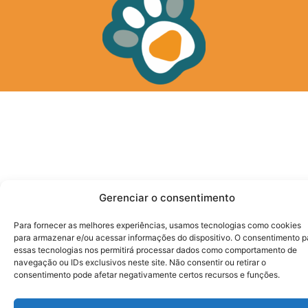
Gerenciar o consentimento
Para fornecer as melhores experiências, usamos tecnologias como cookies
para armazenar e/ou acessar informações do dispositivo. O consentimento p
essas tecnologias nos permitirá processar dados como comportamento de
navegação ou IDs exclusivos neste site. Não consentir ou retirar o
consentimento pode afetar negativamente certos recursos e funções.