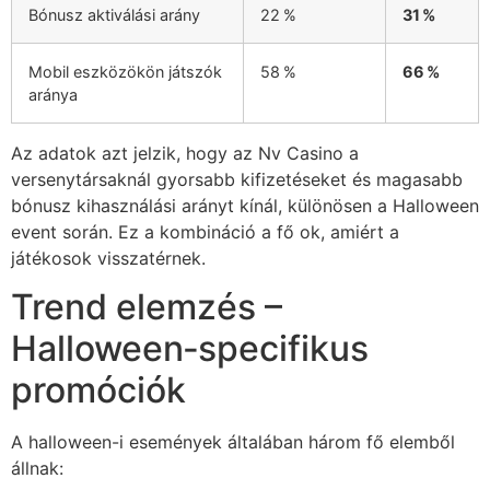
Bónusz aktiválási arány
22 %
31 %
Mobil eszközökön játszók
58 %
66 %
aránya
Az adatok azt jelzik, hogy az Nv Casino a
versenytársaknál gyorsabb kifizetéseket és magasabb
bónusz kihasználási arányt kínál, különösen a Halloween
event során. Ez a kombináció a fő ok, amiért a
játékosok visszatérnek.
Trend elemzés –
Halloween‑specifikus
promóciók
A halloween-i események általában három fő elemből
állnak: