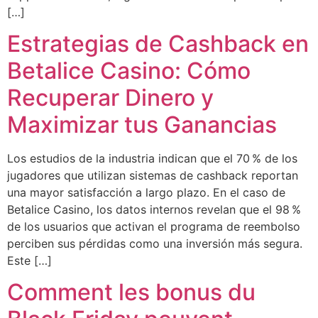
[…]
Estrategias de Cashback en
Betalice Casino: Cómo
Recuperar Dinero y
Maximizar tus Ganancias
Los estudios de la industria indican que el 70 % de los
jugadores que utilizan sistemas de cashback reportan
una mayor satisfacción a largo plazo. En el caso de
Betalice Casino, los datos internos revelan que el 98 %
de los usuarios que activan el programa de reembolso
perciben sus pérdidas como una inversión más segura.
Este […]
Comment les bonus du