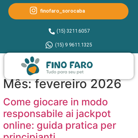
finofaro_sorocaba
(15) 3211.6057
(15) 9 9611.1325
Mês:
fevereiro 2026
Come giocare in modo
responsabile ai jackpot
online: guida pratica per
principianti