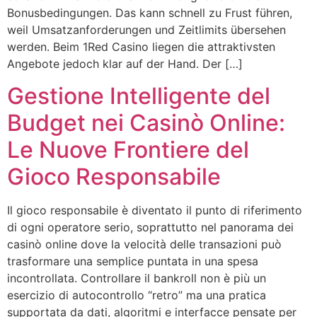
Bonusbedingungen. Das kann schnell zu Frust führen,
weil Umsatzanforderungen und Zeitlimits übersehen
werden. Beim 1Red Casino liegen die attraktivsten
Angebote jedoch klar auf der Hand. Der […]
Gestione Intelligente del
Budget nei Casinò Online:
Le Nuove Frontiere del
Gioco Responsabile
Il gioco responsabile è diventato il punto di riferimento
di ogni operatore serio, soprattutto nel panorama dei
casinò online dove la velocità delle transazioni può
trasformare una semplice puntata in una spesa
incontrollata. Controllare il bankroll non è più un
esercizio di autocontrollo “retro” ma una pratica
supportata da dati, algoritmi e interfacce pensate per