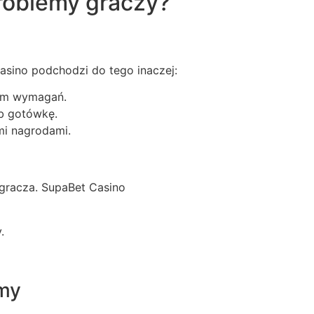
roblemy graczy?
asino podchodzi do tego inaczej:
iem wymagań.
ub gotówkę.
mi nagrodami.
 gracza. SupaBet Casino
.
rmy