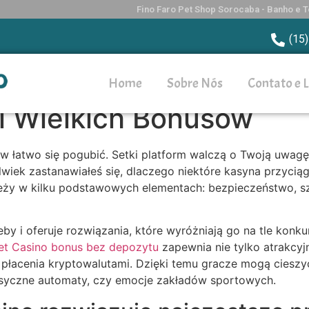
Fino Faro Pet Shop Sorocaba - Banho e 
(15
no – Twoja Droga do Ek
Home
Sobre Nós
Contato e 
i Wielkich Bonusów
 łatwo się pogubić. Setki platform walczą o Twoją uwagę, 
wiek zastanawiałeś się, dlaczego niektóre kasyna przyciąga
leży w kilku podstawowych elementach: bezpieczeństwo, s
by i oferuje rozwiązania, które wyróżniają go na tle konku
et Casino bonus bez depozytu
zapewnia nie tylko atrakcyjn
 płacenia kryptowalutami. Dzięki temu gracze mogą ciesz
lasyczne automaty, czy emocje zakładów sportowych.