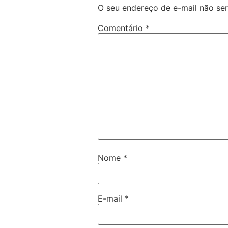
O seu endereço de e-mail não ser
Comentário
*
Nome
*
E-mail
*