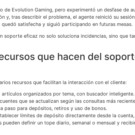
ivo de Evolution Gaming, pero experimentó un desfase de a
n y, tras describir el problema, el agente reinició su sesión
uedó satisfecha y siguió participando en futuras mesas.
 soporte eficaz no solo soluciona incidencias, sino que t
ecursos que hacen del soport
rios recursos que facilitan la interacción con el cliente:
 artículos organizados por tema, con buscador inteligente.
cuentes que se actualizan según las consultas más reciente
 a paso para depósitos, retiros y uso de bonos.
ablecer límites de depósito directamente desde la cuenta, 
s pueden definir un tope diario, semanal o mensual y recibi