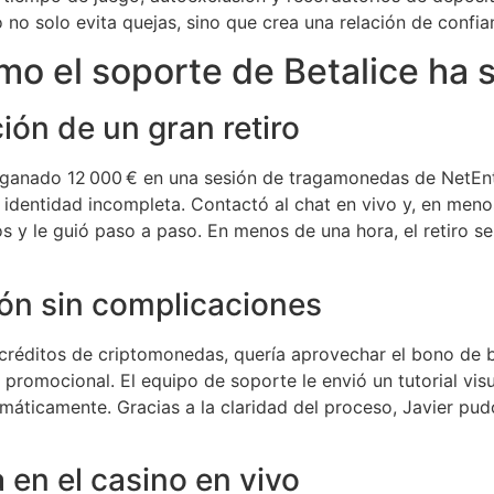
o no solo evita quejas, sino que crea una relación de confi
mo el soporte de Betalice ha s
ión de un gran retiro
ganado 12 000 € en una sesión de tragamonedas de NetEnt. A
 identidad incompleta. Contactó al chat en vivo y, en meno
 y le guió paso a paso. En menos de una hora, el retiro se
ión sin complicaciones
 créditos de criptomonedas, quería aprovechar el bono de 
romocional. El equipo de soporte le envió un tutorial visua
máticamente. Gracias a la claridad del proceso, Javier pud
 en el casino en vivo