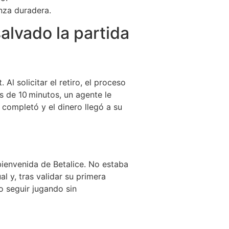
anza duradera.
alvado la partida
l solicitar el retiro, el proceso
s de 10 minutos, un agente le
 completó y el dinero llegó a su
bienvenida de Betalice. No estaba
l y, tras validar su primera
o seguir jugando sin