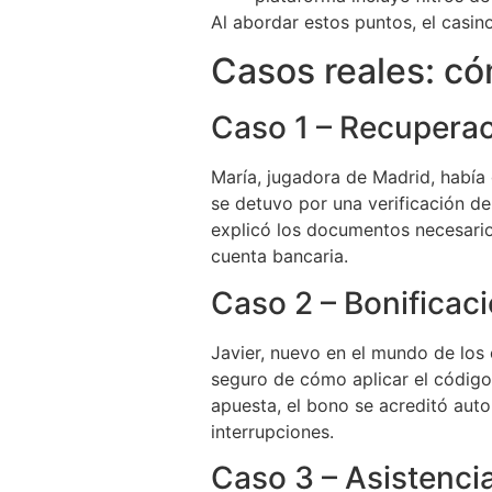
Al abordar estos puntos, el casin
Casos reales: có
Caso 1 – Recuperac
María, jugadora de Madrid, había 
se detuvo por una verificación de
explicó los documentos necesarios
cuenta bancaria.
Caso 2 – Bonificac
Javier, nuevo en el mundo de los
seguro de cómo aplicar el código p
apuesta, el bono se acreditó auto
interrupciones.
Caso 3 – Asistencia