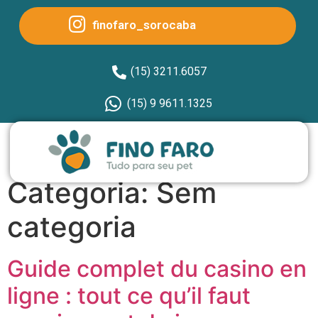
finofaro_sorocaba
(15) 3211.6057
(15) 9 9611.1325
Categoria:
Sem
categoria
Guide complet du casino en
ligne : tout ce qu’il faut