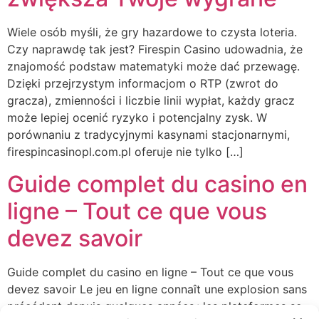
Wiele osób myśli, że gry hazardowe to czysta loteria.
Czy naprawdę tak jest? Firespin Casino udowadnia, że
znajomość podstaw matematyki może dać przewagę.
Dzięki przejrzystym informacjom o RTP (zwrot do
gracza), zmienności i liczbie linii wypłat, każdy gracz
może lepiej ocenić ryzyko i potencjalny zysk. W
porównaniu z tradycyjnymi kasynami stacjonarnymi,
firespincasinopl.com.pl oferuje nie tylko […]
Guide complet du casino en
ligne – Tout ce que vous
devez savoir
Guide complet du casino en ligne – Tout ce que vous
devez savoir Le jeu en ligne connaît une explosion sans
précédent depuis quelques années : les plateformes se