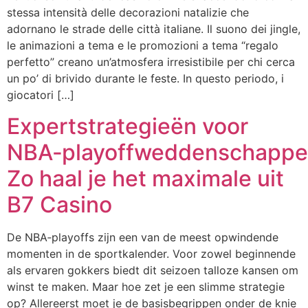
stessa intensità delle decorazioni natalizie che
adornano le strade delle città italiane. Il suono dei jingle,
le animazioni a tema e le promozioni a tema “regalo
perfetto” creano un’atmosfera irresistibile per chi cerca
un po’ di brivido durante le feste. In questo periodo, i
giocatori […]
Expertstrategieën voor
NBA‑playoffweddenschappe
Zo haal je het maximale uit
B7 Casino
De NBA‑playoffs zijn een van de meest opwindende
momenten in de sportkalender. Voor zowel beginnende
als ervaren gokkers biedt dit seizoen talloze kansen om
winst te maken. Maar hoe zet je een slimme strategie
op? Allereerst moet je de basisbegrippen onder de knie