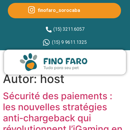
finofaro_sorocaba
(15) 3211.6057
(15) 9 9611.1325
Autor:
host
Sécurité des paiements :
les nouvelles stratégies
anti‑chargeback qui
révolutionnent l’iGaming en