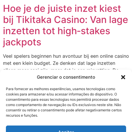
Hoe je de juiste inzet kiest
bij Tikitaka Casino: Van lage
inzetten tot high‑stakes
jackpots
Veel spelers beginnen hun avontuur bij een online casino
met een klein budget. Ze denken dat lage inzetten
alleen maar saai zijn, maar dat is een misvatting. De
inzetgrootte bepaalt niet alleen hoeveel je kunt winnen,
Gerenciar o consentimento
maar ook hoe snel je je bankroll kunt laten groeien. Bij
Para fornecer as melhores experiências, usamos tecnologias como
Tikitaka Casino kun je kiezen tussen honderden spellen
cookies para armazenar e/ou acessar informações do dispositivo. O
[…]
consentimento para essas tecnologias nos permitirá processar dados
como comportamento de navegação ou IDs exclusivos neste site. Não
consentir ou retirar o consentimento pode afetar negativamente certos
←
mais antigos
recursos e funções.
mais recentes
→