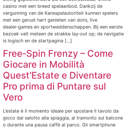
casino met een breed spelaanbod. Dankzij de
vergunning van de Kansspelautoriteit kunnen spelers
met een gerust hart genieten van slots, live
dealer‑games en sportweddenschappen. Bij een eerste
bezoek valt meteen de strakke lay‑out op; de navigatie
is logisch en de startpagina […]
Free‑Spin Frenzy – Come
Giocare in Mobilità
Quest’Estate e Diventare
Pro prima di Puntare sul
Vero
L’estate è il momento ideale per spostare il tavolo da
gioco dal salotto alla spiaggia, al tramonto sul balcone
o durante una pausa caffè al parco. Gli smartphone