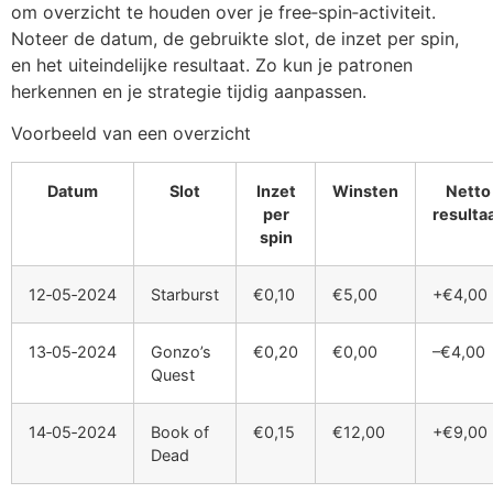
om overzicht te houden over je free‑spin‑activiteit.
Noteer de datum, de gebruikte slot, de inzet per spin,
en het uiteindelijke resultaat. Zo kun je patronen
herkennen en je strategie tijdig aanpassen.
Voorbeeld van een overzicht
Datum
Slot
Inzet
Winsten
Netto
per
resulta
spin
12‑05‑2024
Starburst
€0,10
€5,00
+€4,00
13‑05‑2024
Gonzo’s
€0,20
€0,00
–€4,00
Quest
14‑05‑2024
Book of
€0,15
€12,00
+€9,00
Dead