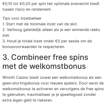
€0,10 tot €0,20 per spin het optimale evenwicht biedt
tussen risico en rendement.
Tips voor inzetbeheer
1. Start met de minimale inzet van de slot.
2. Verhoog geleidelijk alleen als je een winnende reeks
ziet.
3. Houd je totale inzet onder €5 per sessie om de
bonusvoorwaarden te respecteren.
3. Combineer free spins
met de welkomstbonus
Winnitt Casino biedt zowel een welkomstbonus als een
geen‑stortingsbonus voor nieuwe spelers. Door eerst de
welkomstbonus te activeren en vervolgens de free spins
te gebruiken, maximaliseer je je speeltegoed zonder
extra eigen geld te riskeren.