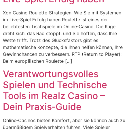
Xon Casino Roulette‑Strategien: Wie Sie mit Systemen
im Live‑Spiel Erfolg haben Roulette ist eines der
beliebtesten Tischspiele im Online‑Casino. Die Kugel
dreht sich, das Rad stoppt, und Sie hoffen, dass Ihre
Wette trifft. Trotz des Glücksfaktors gibt es
mathematische Konzepte, die Ihnen helfen können, Ihre
Gewinnchancen zu verbessern. RTP (Return to Player):
Beim europäischen Roulette […]
Verantwortungsvolles
Spielen und Technische
Tools im Realz Casino –
Dein Praxis‑Guide
Online‑Casinos bieten Komfort, aber sie können auch zu
übermäßigem Spielverhalten führen. Viele Spieler