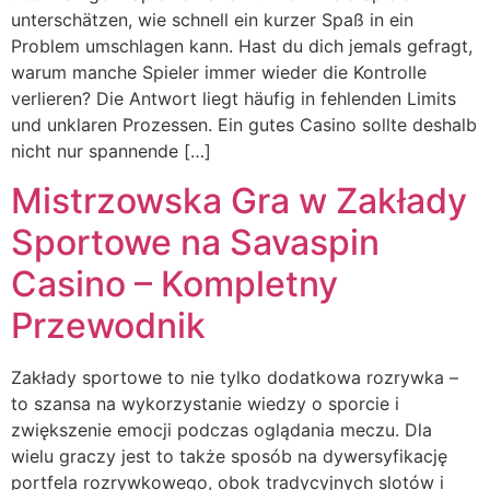
unterschätzen, wie schnell ein kurzer Spaß in ein
Problem umschlagen kann. Hast du dich jemals gefragt,
warum manche Spieler immer wieder die Kontrolle
verlieren? Die Antwort liegt häufig in fehlenden Limits
und unklaren Prozessen. Ein gutes Casino sollte deshalb
nicht nur spannende […]
Mistrzowska Gra w Zakłady
Sportowe na Savaspin
Casino – Kompletny
Przewodnik
Zakłady sportowe to nie tylko dodatkowa rozrywka –
to szansa na wykorzystanie wiedzy o sporcie i
zwiększenie emocji podczas oglądania meczu. Dla
wielu graczy jest to także sposób na dywersyfikację
portfela rozrywkowego, obok tradycyjnych slotów i