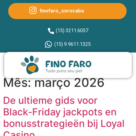
finofaro_sorocaba
(15) 3211.6057
(15) 9 9611.1325
Mês:
março 2026
De ultieme gids voor
Black‑Friday jackpots en
bonusstrategieën bij Loyal
Casino