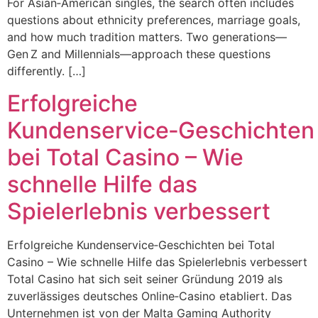
For Asian‑American singles, the search often includes
questions about ethnicity preferences, marriage goals,
and how much tradition matters. Two generations—
Gen Z and Millennials—approach these questions
differently. […]
Erfolgreiche
Kundenservice‑Geschichten
bei Total Casino – Wie
schnelle Hilfe das
Spielerlebnis verbessert
Erfolgreiche Kundenservice‑Geschichten bei Total
Casino – Wie schnelle Hilfe das Spielerlebnis verbessert
Total Casino hat sich seit seiner Gründung 2019 als
zuverlässiges deutsches Online‑Casino etabliert. Das
Unternehmen ist von der Malta Gaming Authority